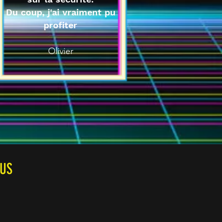
Du coup, j'ai vraiment pu
profiter
Olivier
OUS