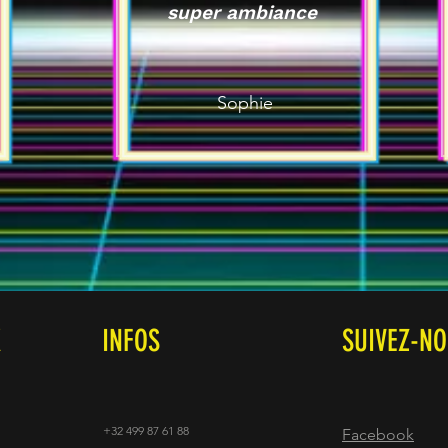
super ambiance
Sophie
X
INFOS
SUIVEZ-N
+32 499 87 61 88
Facebook