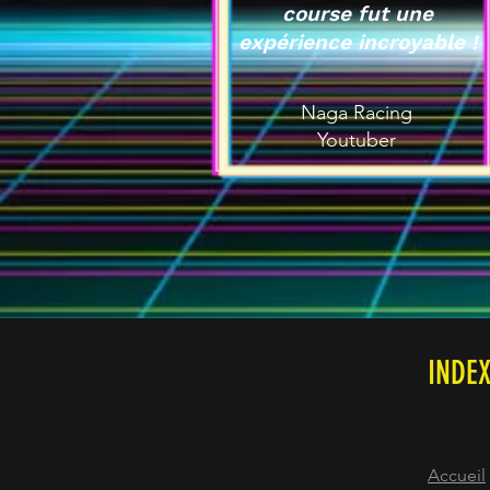
course fut une
expérience incroyable !
Naga Racing
Youtuber
INDE
Accueil